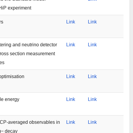
SHiP experiment
rs
Link
Link
ing and neutrino detector
Link
Link
cross section measurement
es
optimisation
Link
Link
le energy
Link
Link
CP-averaged observables in
Link
Link
− decay