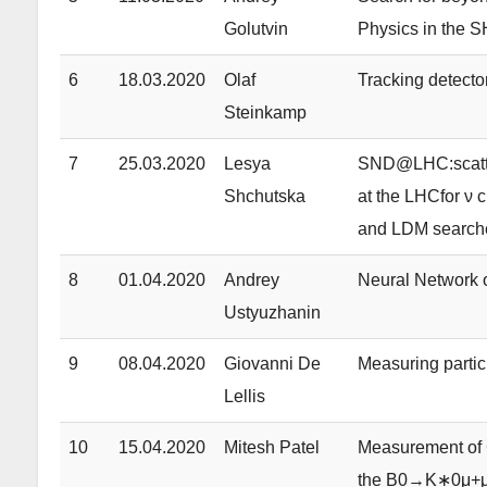
Golutvin
Physics in the 
6
18.03.2020
Olaf
Tracking detecto
Steinkamp
7
25.03.2020
Lesya
SND@LHC:scatter
Shchutska
at the LHCfor ν 
and LDM search
8
01.04.2020
Andrey
Neural Network 
Ustyuzhanin
9
08.04.2020
Giovanni De
Measuring partic
Lellis
10
15.04.2020
Mitesh Patel
Measurement of 
the B0→K∗0μ+μ