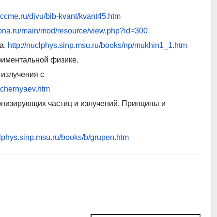
b.mccme.ru/djvu/bib-kvant/kvant45.htm
ubna.ru/main/mod/resource/view.php?id=300
а.
http://nuclphys.sinp.msu.ru/books/np/mukhin1_1.htm
риментальной физике.
излучения с
p/chernyaev.htm
онизирующих частиц и излучений. Принципы и
clphys.sinp.msu.ru/books/b/grupen.htm