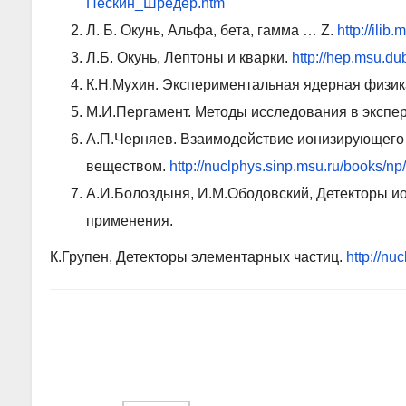
Пескин_Шредер.htm
Л. Б. Окунь, Альфа, бета, гамма … Z.
http://ili
Л.Б. Окунь, Лептоны и кварки.
http://hep.msu.d
К.Н.Мухин. Экспериментальная ядерная физик
М.И.Пергамент. Методы исследования в экспе
А.П.Черняев. Взаимодействие ионизирующего 
веществом.
http://nuclphys.sinp.msu.ru/books/n
А.И.Болоздыня, И.М.Ободовский, Детекторы и
применения.
К.Групен, Детекторы элементарных частиц.
http://nu