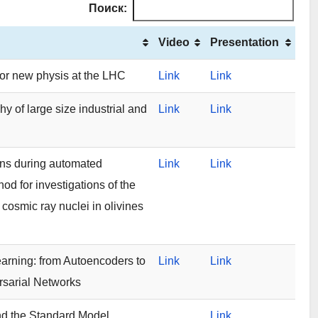
Поиск:
Video
Presentation
for new physis at the LHC
Link
Link
 of large size industrial and
Link
Link
ons during automated
Link
Link
od for investigations of the
c cosmic ray nuclei in olivines
arning: from Autoencoders to
Link
Link
rsarial Networks
nd the Standard Model
Link