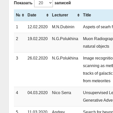
Показать
записей
№
Date
Lecturer
Title
1
12.02.2020
M.N.Dubinin
Aspets of searh 
2
19.02.2020
N.G.Polukhina
Muon Radiography
natural objects
3
26.02.2020
N.G.Polukhina
Image recogniti
scanning as meth
tracks of galacti
from meteorites
4
04.03.2020
Nico Serra
Unsupervised Le
Generative Adve
5
11.03.2020
Andrey
Search for beyo