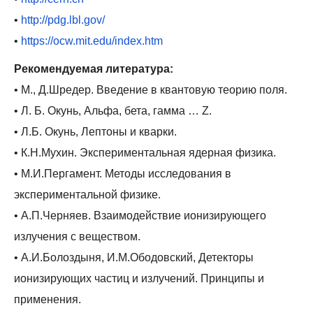
v
•
http://pdg.lbl.gov/
i
•
https://ocw.mit.edu/index.htm
g
a
Рекомендуемая литература:
t
• М., Д.Шредер. Введение в квантовую теорию поля.
i
• Л. Б. Окунь, Альфа, бета, гамма … Z.
o
• Л.Б. Окунь, Лептоны и кварки.
n
• К.Н.Мухин. Экспериментальная ядерная физика.
• М.И.Пергамент. Методы исследования в
экспериментальной физике.
• А.П.Черняев. Взаимодействие ионизирующего
излучения с веществом.
• А.И.Болоздыня, И.М.Ободовский, Детекторы
ионизирующих частиц и излучений. Принципы и
применения.