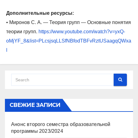
Дополнительные ресурсы:
• Миронов С. А. — Теория групп — Основные понятия
теории групп.
https://www.youtube.com/watch?v=yxQ-
oMjYF_8&list=PLcsjsqLLSfNBfodTBFvRztUSaagqQWxa
l
СВЕЖИЕ ЗАПИСИ
Анонс второго семестра образовательной
программы 2023/2024