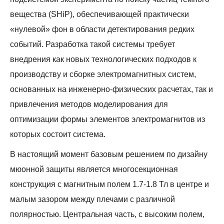
v
вещества (SHiP), обеспечивающей практически
i
«нулевой» фон в области детектирования редких
g
событий. Разработка такой системы требует
a
внедрения как новых технологических подходов к
t
производству и сборке электромагнитных систем,
i
основанных на инженерно-физических расчетах, так и
o
привлечения методов моделирования для
n
оптимизации формы элементов электромагнитов из
которых состоит система.
В настоящий момент базовым решением по дизайну
мюонной защиты является многосекционная
конструкция с магнитным полем 1.7-1.8 Тл в центре и
малым зазором между плечами с различной
полярностью. Центральная часть, с высоким полем,