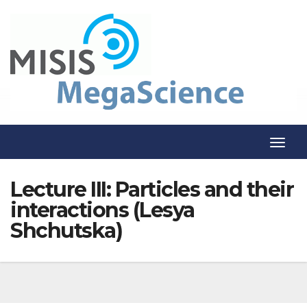
Skip
to
content
T
o
Lecture III: Particles and their
g
interactions (Lesya
g
Shchutska)
l
e
N
a