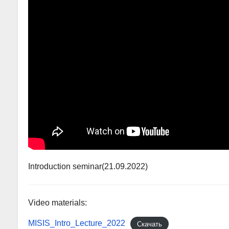
Introduction seminar(21.09.2022)
Video materials:
MISIS_Intro_Lecture_2022
Скачать