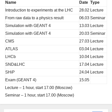
v
Name
Date
Type
i
Introduction to experiments at the LHC
28.02
Lecture
g
From raw data to a physics result
06.03
Seminar
a
Simulation with GEANT 4
13.03
Lecture
t
Simulation with GEANT 4
20.03
Seminar
i
CMS
27.03
Lecture
o
ATLAS
03.04
Lecture
n
LHCb
10.04
Lecture
SND&LHC
17.04
Lecture
SHiP
24.04
Lecture
Exam (GEANT 4)
15.05
Lecture – 1 hour, start 17.00 (Moscow)
Seminar – 1 hour, start 17.00 (Moscow)