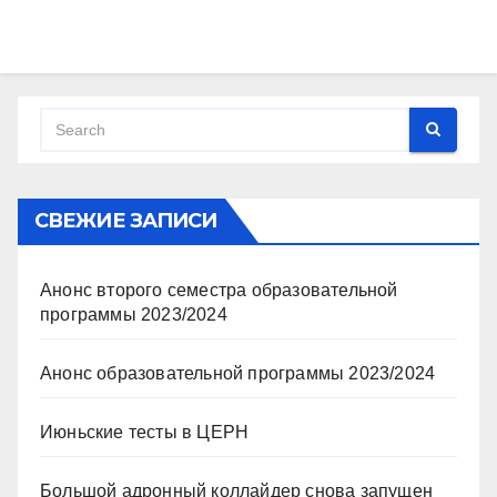
v
i
g
a
t
i
o
СВЕЖИЕ ЗАПИСИ
n
Анонс второго семестра образовательной
программы 2023/2024
Анонс образовательной программы 2023/2024
Июньские тесты в ЦЕРН
Большой адронный коллайдер снова запущен